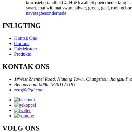
korrosiebestandheid 4. Hoë kwaliteit poeierbedekking 5
swart, mat wit, mat swart, silwer, groen, geel, rooi, geb
navraag
besonderhede
INLIGTING
Kontak Ons
Oor ons
Fabriekstoer
Produkte
KONTAK ONS
1#West Zhenbei Road, Niutang Town, Changzhou, Jiangsu Pro
Bel ons nou: 0086-18761175183
zero@tltgd.com
VOLG ONS