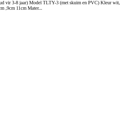
oud vir 3-8 jaar) Model TLTY-3 (met skuim en PVC) Kleur wit,
,7cm ,9cm 11cm Mater...