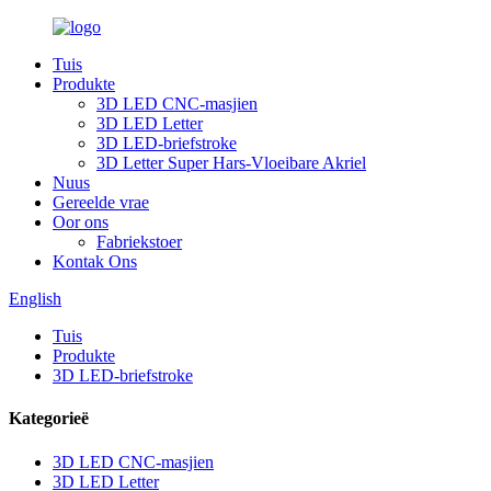
Tuis
Produkte
3D LED CNC-masjien
3D LED Letter
3D LED-briefstroke
3D Letter Super Hars-Vloeibare Akriel
Nuus
Gereelde vrae
Oor ons
Fabriekstoer
Kontak Ons
English
Tuis
Produkte
3D LED-briefstroke
Kategorieë
3D LED CNC-masjien
3D LED Letter